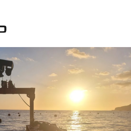
Fishing
Aquaculture
Workshop & Supplies
Serv
FR
ES
EN