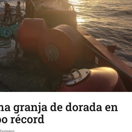
na granja de dorada en
o récord
hfarming