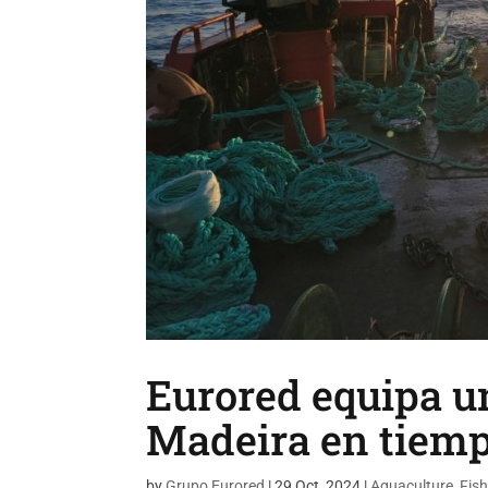
Eurored equipa u
Madeira en tiemp
by
Grupo Eurored
|
29 Oct, 2024
|
Aquaculture
,
Fis