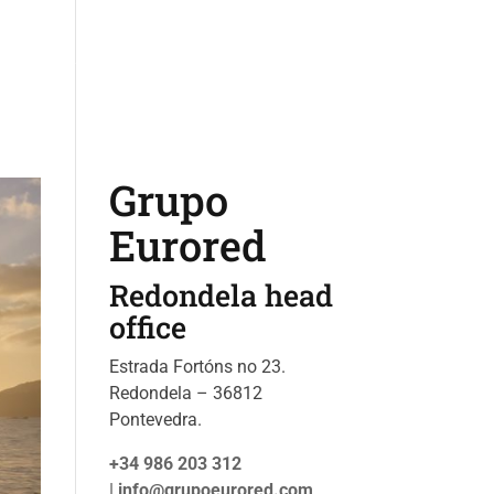
ices
Catalogo
About us
News
Contact us
Grupo
Eurored
Redondela head
office
Estrada Fortóns no 23.
Redondela – 36812
Pontevedra.
+34 986 203 312
|
info@grupoeurored.com