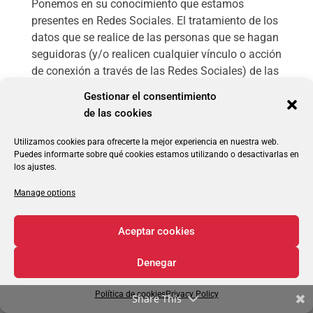
Ponemos en su conocimiento que estamos
presentes en Redes Sociales. El tratamiento de los
datos que se realice de las personas que se hagan
seguidoras (y/o realicen cualquier vínculo o acción
de conexión a través de las Redes Sociales) de las
páginas oficiales de GRUPO EURORED en las
Gestionar el consentimiento
redes sociales, se regirá por este apartado, así
de las cookies
como por aquellas Condiciones de uso, políticas
de privacidad y demás normativas de acceso, uso
Utilizamos cookies para ofrecerte la mejor experiencia en nuestra web.
y similares que pertenezcan a la red social que
Puedes informarte sobre qué cookies estamos utilizando o desactivarlas en
los ajustes.
corresponda, de las que el usuario de las Redes
Sociales, ya habrá aceptado.
Manage options
EURO RED VIGO S.L., tratará sus datos con las
Aceptar cookies
finalidades de administrar correctamente su
presencia en la red social que corresponda,
Denegar
informarlo de actividades productos o servicios de
EURO RED VIGO S.L., o de terceros que puedan
Política de cookies
Privacy Policy
Share This
estar relacionados con nuestra actividad, así como