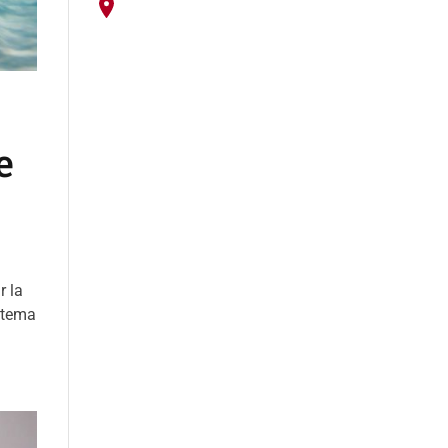
e
r la
istema