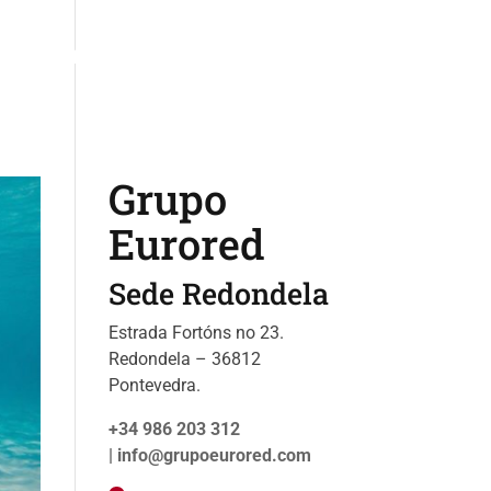
s
Catalogo
Sobre nosotros
Noticias
Grupo
Eurored
Sede Redondela
Estrada Fortóns no 23.
Redondela – 36812
Pontevedra.
+34 986 203 312
|
info@grupoeurored.com