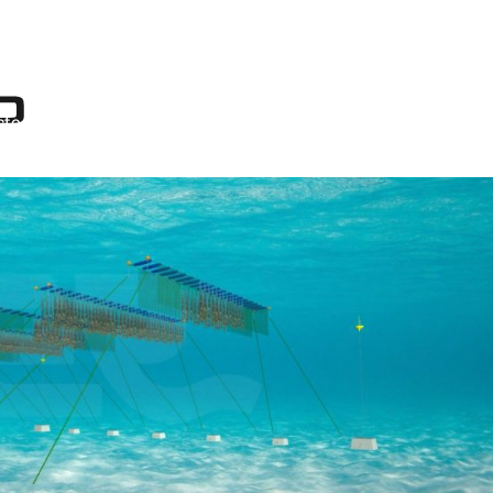
Pesca
Acuicultura
Taller & Suministros
Servicio
cto
EN
FR
ES