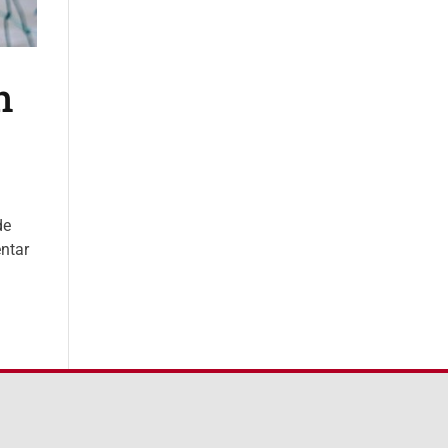
n
de
entar