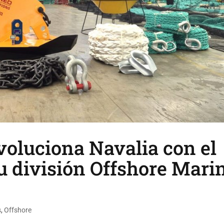
voluciona Navalia con el
u división Offshore Mari
s
,
Offshore