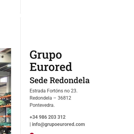
s
Catalogo
Sobre nosotros
Noticias
Grupo
Eurored
Sede Redondela
Estrada Fortóns no 23.
Redondela – 36812
Pontevedra.
+34 986 203 312
|
info@grupoeurored.com